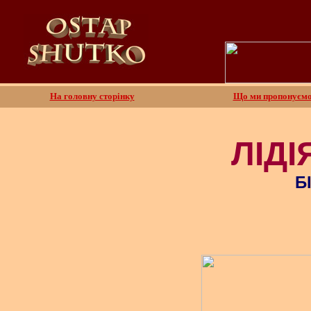
На головну сторінку
Що ми пропонуєм
ЛІДІ
Б