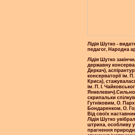
Лідія Шутко - видат
педагог, Народна а
Лідія Шутко закінч
державну консерват
Деркач), аспіранту
консерваторії ім. П.
Криса), стажувалас
ім. П. І. Чайковськ
Янкелевич).Сильно
скрипальки спілкув
Гутніковим, О. Парх
Бондаренком, О. Г
Від своїх наставник
Лідія Шутко увібра
штриха, особливу у
прагнення природно