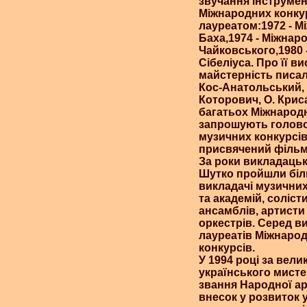
звучання інструмент
Міжнародних конкур
лауреатом:1972 - Мі
Баха,1974 - Міжнаро
Чайковського,1980 
Сібеліуса. Про її в
майстерність писали
Кос-Анатольський, В
Которович, О. Криса
багатьох Міжнародн
запрошують голово
музичних конкурсів.
присвячений фільм-
За роки викладацьк
Шутко пройшли більш
викладачі музичних
та академій, соліст
ансамблів, артисти
оркестрів. Серед в
лауреатів Міжнаро
конкурсів.
У 1994 році за вели
українського мисте
звання Народної ар
внесок у розвиток 